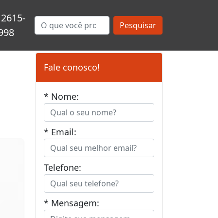
 2615-
Pesquisar
998
Fale conosco!
* Nome:
* Email:
Telefone:
* Mensagem: