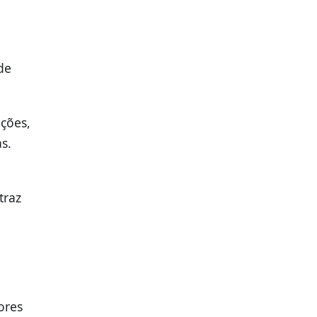
de
ações,
s.
traz
ores