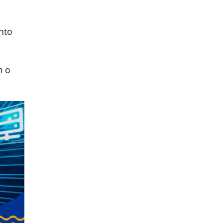
nto
m o