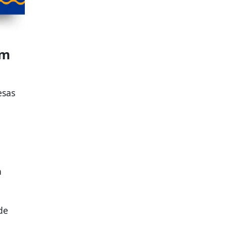
om
esas
à
de