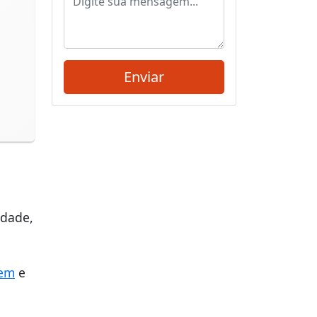
idade,
vem
e