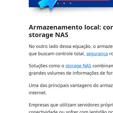
Armazenamento local: co
storage NAS
No outro lado dessa equação, o armaze
que buscam controle total,
segurança
ro
Soluções como o
storage NAS
combinam 
grandes volumes de informações de for
Uma das principais vantagens do armaz
internet.
Empresas que utilizam servidores própr
conectividade ou sofrer com lentidão n