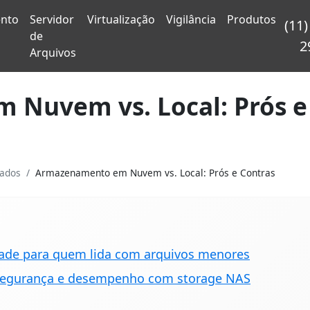
nto
Servidor
Virtualização
Vigilância
Produtos
(11)
de
2
Arquivos
Nuvem vs. Local: Prós e
ados
Armazenamento em Nuvem vs. Local: Prós e Contras
idade para quem lida com arquivos menores
 segurança e desempenho com storage NAS