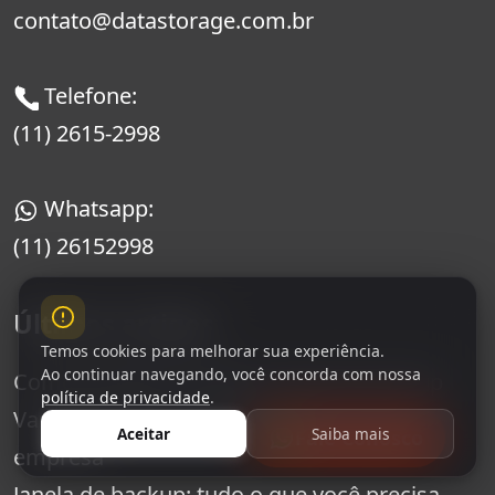
contato@datastorage.com.br
Telefone:
(11) 2615-2998
Whatsapp:
(11) 26152998
Últimos artigos
Temos cookies para melhorar sua experiência.
Ao continuar navegando, você concorda com nossa
Como escolher a melhor janela de backup
política de privacidade
.
Vantagens da janela de backup para sua
Aceitar
Saiba mais
Fale Conosco
empresa
Janela de backup: tudo o que você precisa