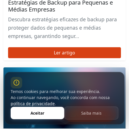
Estratégias de Backup para Pequenas e
Médias Empresas
Descubra estratégias eficazes de backup para
proteger dados de pequenas e médias
empresas, garantindo segur...
Ler artigo
Temos cookies para melhorar sua experiência.
Ao continuar navegando, você concorda com nossa
política de privacidade
.
Aceitar
Saiba mais
Fale Conosco