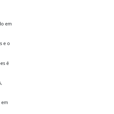
ndo em
s e o
es é
s,
o em