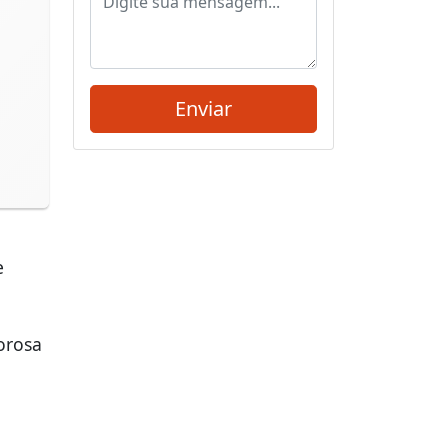
e
orosa