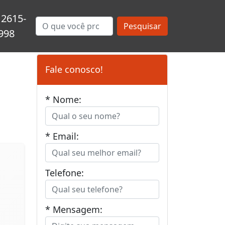
 2615-
Pesquisar
998
Fale conosco!
* Nome:
* Email:
Telefone:
* Mensagem: