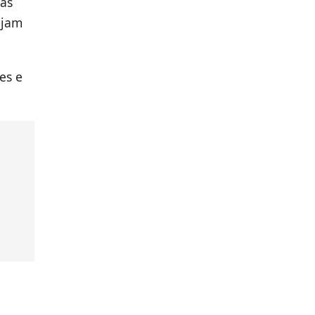
mas
ejam
es e