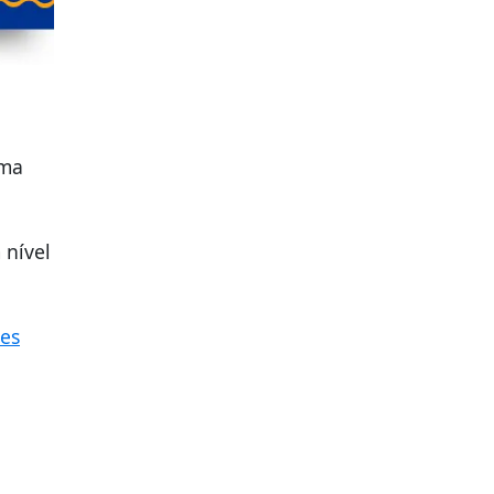
uma
 nível
es