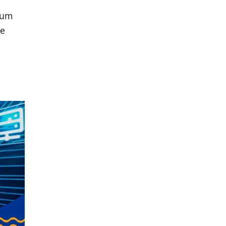
 um
 e