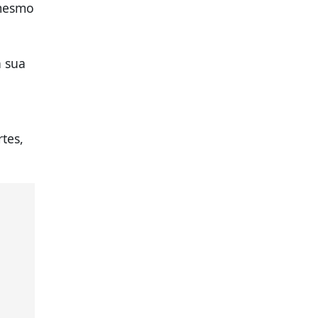
 mesmo
a sua
tes,