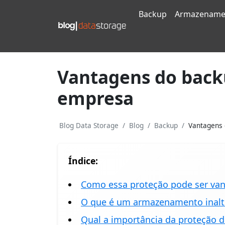
Backup
Armazename
Vantagens do back
empresa
Blog Data Storage
Blog
Backup
Vantagens 
Índice:
Como essa proteção pode ser van
O que é um armazenamento inalt
Qual a importância da proteção 