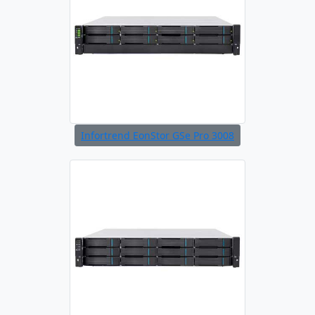
Infortrend EonStor GSe Pro 3008