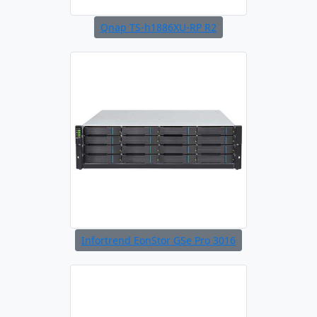
Qnap TS-h1886XU-RP R2
Infortrend EonStor GSe Pro 3016